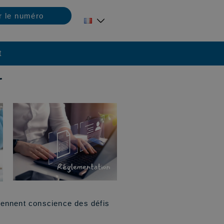
r le numéro
t
r
prennent conscience des défis