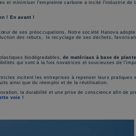
es et minimiser l’empreinte carbone a incité l’industrie de 
on ! En avant !
 cœur de ses préoccupations. Notre société Hanova adopte
duction des rebuts,
le recyclage de ses déchets, favorisant
plastiques biodégradables,
de matériaux à base de plant
ilités qui sont à la fois novatrices et soucieuses de l’im
rictes incitent les entreprises à repenser leurs pratiques 
ts ainsi que du réemploi et de la réutilisation.
nnovation, la durabilité et une prise de conscience afin de 
tte voie !