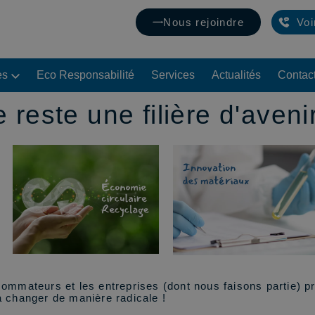
Nous rejoindre
Voi
es
Eco Responsabilité
Services
Actualités
Contac
e reste une filière d'aveni
onsommateurs et les entreprises (dont nous faisons partie) 
 changer de manière radicale !