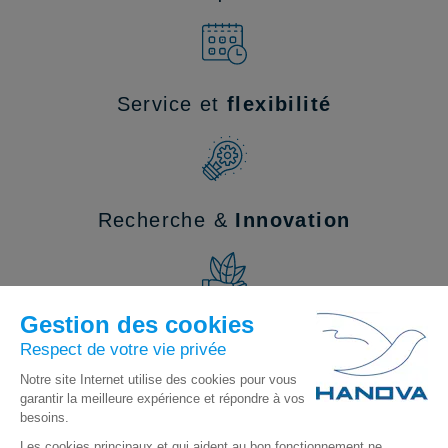
Service et
flexibilité
Recherche &
Innovation
Impact environnemental
optimisé