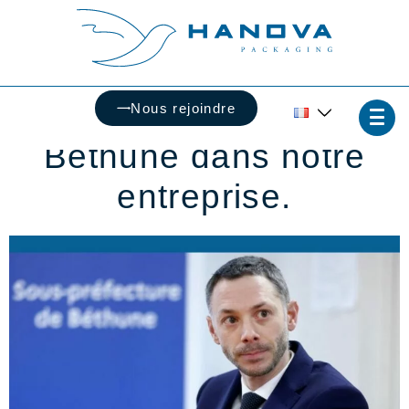
Le sous-préfet de
Nous rejoindre
Béthune dans notre
entreprise.