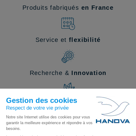
Produits fabriqués
en France
Service et
flexibilité
Recherche &
Innovation
Impact environnemental
optimisé