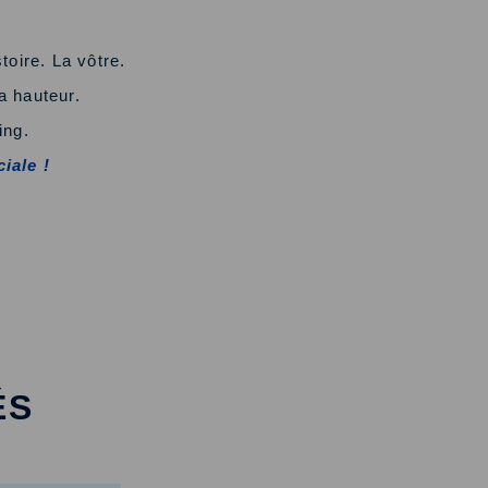
toire. La vôtre.
a hauteur.
ing.
iale !
ÉS